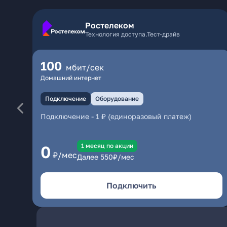
Ростелеком
Технология доступа.Тест-драйв
100
мбит/сек
Домашний интернет
Подключение
Оборудование
Подключение
-
1 ₽ (единоразовый платеж)
1 месяц по акции
0
₽/мес
Далее
550
₽/мес
Подключить