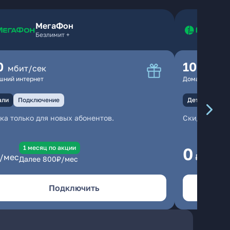
МегаФон
Безлимит +
0
100
мбит/сек
мбит
шний интернет
Домашний инте
али
Подключение
Детали
Под
ка только для новых абонентов.
Скидка тольк
1 месяц по акции
1
0
/мес
₽/мес
Далее
800
₽/мес
Да
Подключить