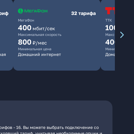
ариф
32 тарифа
МегаФон
ТТК
400
100
мбит/сек
мбит/
Максимальная скорость
Максимальная 
800
400
₽/мес
₽/ме
Минимальная цена
Минимальная ц
ная
Домашний интернет
Домашний ин
рифов - 16. Вы можете выбрать подключение со
подходящий тариф, учитывая необходимые опции и