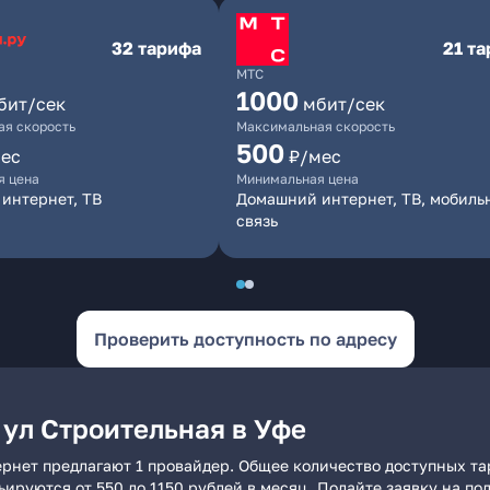
32 тарифа
21 т
МТС
1000
бит/сек
мбит/сек
я скорость
Максимальная скорость
500
ес
₽/мес
я цена
Минимальная цена
интернет, ТВ
Домашний интернет, ТВ, мобиль
связь
Проверить доступность по адресу
 ул Строительная в Уфе
ернет предлагают 1 провайдер. Общее количество доступных та
рьируются от 550 до 1150 рублей в месяц. Подайте заявку на 