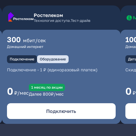
Ростелеком
Технология доступа.Тест-драйв
300
10
мбит/сек
Домашний интернет
Дома
Подключение
Оборудование
Дет
Подключение
-
1 ₽ (единоразовый платеж)
Скид
1 месяц по акции
0
0
₽/мес
₽
Далее
800
₽/мес
Подключить