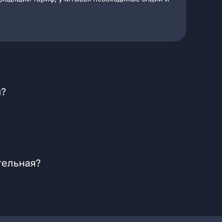
я?
тельная?