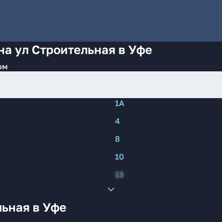
на ул Строительная в Уфе
ом
1А
4
8
10
13
ьная в Уфе