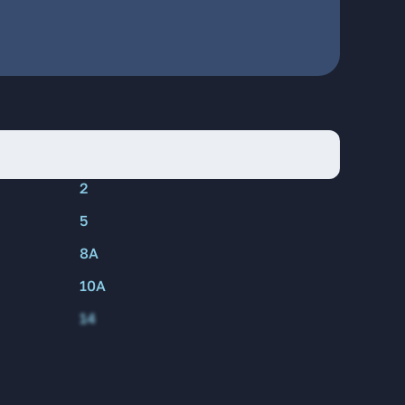
2
5
8А
10А
14