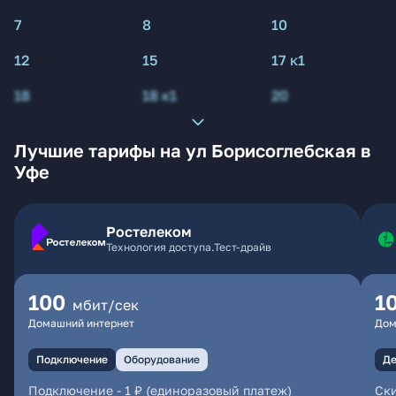
7
8
10
12
15
17 к1
18
18 к1
20
Лучшие тарифы на ул Борисоглебская в
Уфе
Ростелеком
Технология доступа.Тест-драйв
100
1
мбит/сек
Домашний интернет
Дом
Подключение
Оборудование
Де
Подключение
-
1 ₽ (единоразовый платеж)
Ски