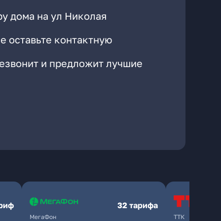
ру дома на ул Николая
е оставьте контактную
резвонит и предложит лучшие
ариф
32 тарифа
МегаФон
ТТК