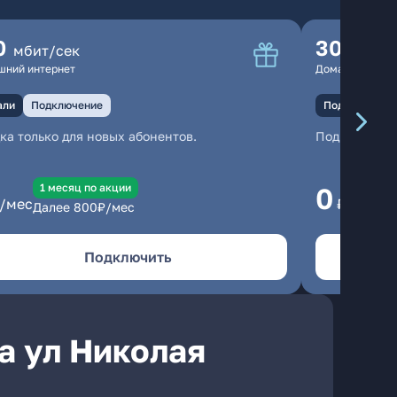
0
300
мбит/сек
мбит
шний интернет
Домашний инте
али
Подключение
Подключение
ка только для новых абонентов.
Подключени
1 месяц по акции
1
0
/мес
₽/мес
Далее
800
₽/мес
Да
Подключить
а ул Николая