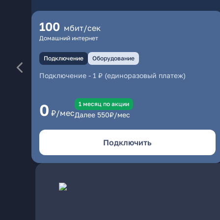
100
мбит/сек
Домашний интернет
Подключение
Оборудование
Подключение
-
1 ₽ (единоразовый платеж)
1 месяц по акции
0
₽/мес
Далее
550
₽/мес
Подключить