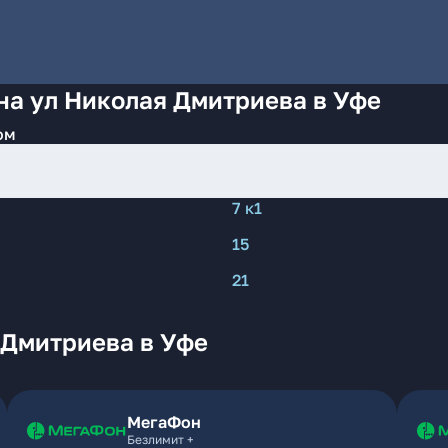
на ул Николая Дмитриева в Уфе
ом
7 к1
15
21
 Дмитриева в Уфе
МегаФон
Безлимит +