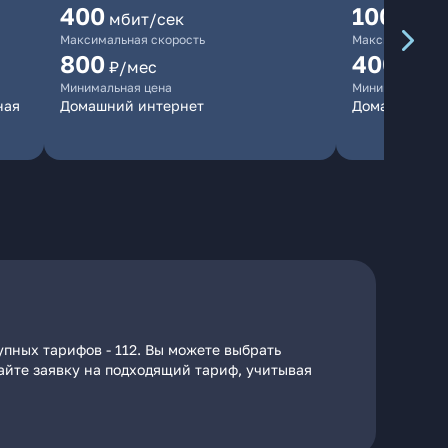
400
100
мбит/сек
мбит/
Максимальная скорость
Максимальная 
800
400
₽/мес
₽/ме
Минимальная цена
Минимальная ц
ная
Домашний интернет
Домашний ин
пных тарифов - 112. Вы можете выбрать
дайте заявку на подходящий тариф, учитывая