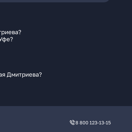
триева?
 Уфе?
ая Дмитриева?
8 800 123-13-15