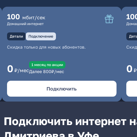
100
10
мбит/сек
Домашний интернет
Дома
Детали
Подключение
Дет
Скидка только для новых абонентов.
Скид
1 месяц по акции
0
0
₽/мес
₽
Далее
800
₽/мес
Подключить
Подключить интернет н
Дмитриева в Уфе