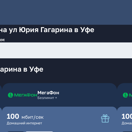
на ул Юрия Гагарина в Уфе
ом
арина в Уфе
МегаФон
Безлимит +
100
10
мбит/сек
Домашний интернет
Дома