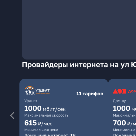
Провайдеры интернета на ул Ю
11 тарифов
Уфанет
Дом.ру
1000
1000
мбит/сек
м
Максимальная скорость
Максимальна
615
700
₽/мес
₽/м
Минимальная цена
Минимальна
Домашний интернет, ТВ
Домашний 