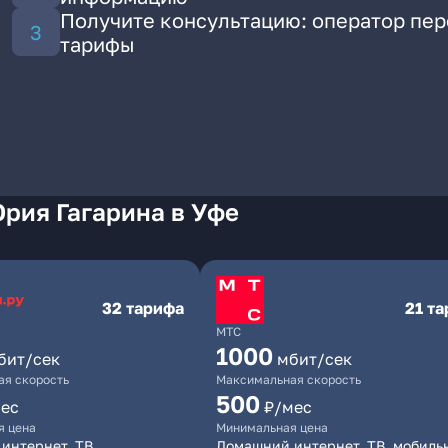
Получите консультацию: оператор пе
тарифы
рия Гагарина в Уфе
32 тарифа
21 т
МТС
1000
бит/сек
мбит/сек
я скорость
Максимальная скорость
500
ес
₽/мес
я цена
Минимальная цена
интернет, ТВ
Домашний интернет, ТВ, мобиль