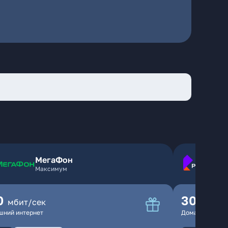
МегаФон
Максимум
0
300
мбит/сек
мбит
шний интернет
Домашний инте