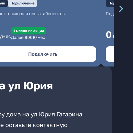
али
Подключение
Подключение
ка только для новых абонентов.
Подключени
1 месяц по акции
1
0
/мес
₽/мес
Далее
800
₽/мес
Да
Подключить
а ул Юрия
у дома на ул Юрия Гагарина
е оставьте контактную