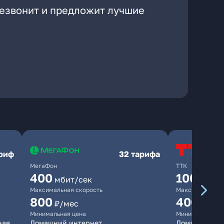
резвонит и предложит лучшие
ариф
32 тарифа
МегаФон
ТТК
400
100
мбит/сек
мбит/
Максимальная скорость
Максимальная 
800
400
₽/мес
₽/ме
Минимальная цена
Минимальная ц
ная
Домашний интернет
Домашний ин