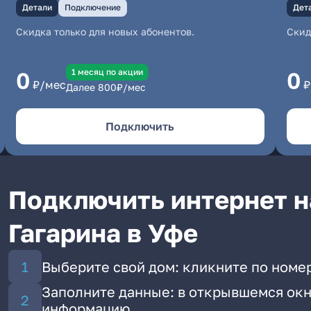
Детали
Подключение
Дет
Скидка только для новых абонентов.
Скид
1 месяц по акции
0
0
₽/мес
₽
Далее
800
₽/мес
Подключить
Подключить интернет н
Гагарина в Уфе
Выберите свой дом: кликните по номер
Заполните данные: в открывшемся окн
информацию