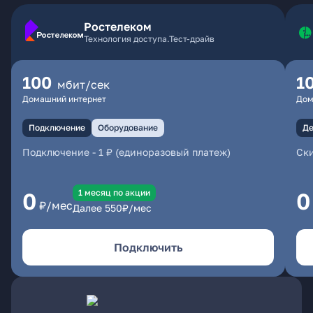
Ростелеком
Технология доступа.Тест-драйв
100
1
мбит/сек
Домашний интернет
Дом
Подключение
Оборудование
Де
Подключение
-
1 ₽ (единоразовый платеж)
Ски
1 месяц по акции
0
0
₽/мес
Далее
550
₽/мес
Подключить