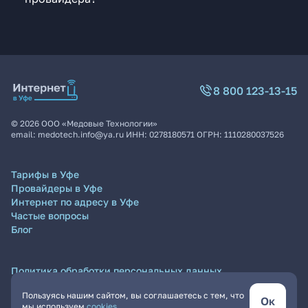
8 800 123-13-15
©
2026
ООО «Медовые Технологии»
email:
medotech.info@ya.ru
ИНН:
0278180571
ОГРН:
1110280037526
Тарифы в Уфе
Провайдеры в Уфе
Интернет по адресу в Уфе
Частые вопросы
Блог
Политика обработки персональных данных
Согласие на обработку персональных данных
Пользуясь нашим сайтом, вы соглашаетесь с тем, что
Пользовательское соглашение
Ок
мы используем
cookies