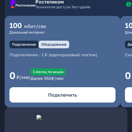
Ростелеком
Технология доступа.Тест-драйв
100
1
мбит/сек
Домашний интернет
Дом
Подключение
Оборудование
Де
Подключение
-
1 ₽ (единоразовый платеж)
Ски
1 месяц по акции
0
0
₽/мес
Далее
550
₽/мес
Подключить