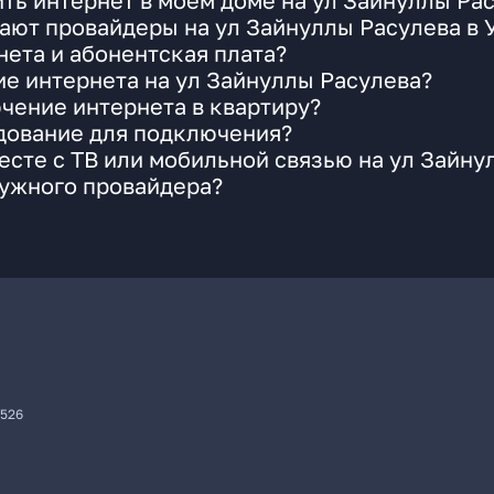
ть интернет в моем доме на ул Зайнуллы Ра
ают провайдеры на ул Зайнуллы Расулева в 
ета и абонентская плата?
ие интернета на ул Зайнуллы Расулева?
чение интернета в квартиру?
удование для подключения?
сте с ТВ или мобильной связью на ул Зайну
нужного провайдера?
7526