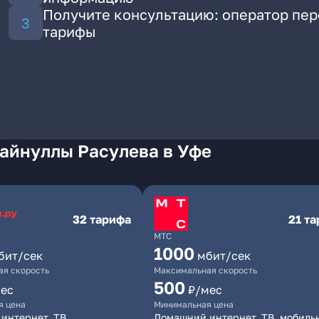
Получите консультацию: оператор пе
тарифы
Зайнуллы Расулева в Уфе
32 тарифа
21 т
МТС
1000
бит/сек
мбит/сек
я скорость
Максимальная скорость
500
ес
₽/мес
я цена
Минимальная цена
интернет, ТВ
Домашний интернет, ТВ, мобиль