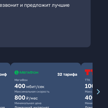
резвонит и предложит лучшие
ариф
32 тарифа
МегаФон
ТТК
400
100
мбит/сек
мбит/
Максимальная скорость
Максимальная 
800
400
₽/мес
₽/ме
Минимальная цена
Минимальная ц
ная
Домашний интернет
Домашний ин