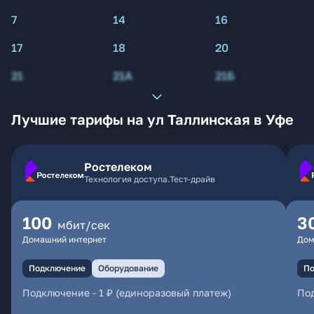
7
14
16
17
18
20
21
21А
21Б
Лучшие тарифы на ул Таллинская в Уфе
Ростелеком
Технология доступа.Тест-драйв
100
3
мбит/сек
Домашний интернет
Дом
Подключение
Оборудование
По
Подключение
-
1 ₽ (единоразовый платеж)
По