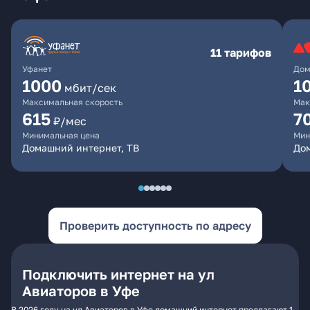
11 тарифов
Уфанет
Дом
1000
1
мбит/сек
Максимальная скорость
Мак
615
7
₽/мес
Минимальная цена
Мин
Домашний интернет, ТВ
До
Проверить доступность по адресу
Подключить интернет на ул
Авиаторов в Уфе
В 2026 году на ул Авиаторов в Уфе домашний интернет предлагают 1