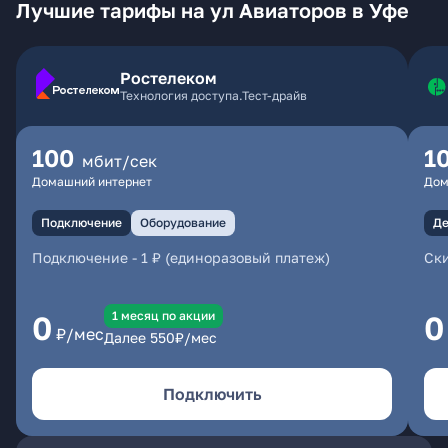
Лучшие тарифы на ул Авиаторов в Уфе
Ростелеком
Технология доступа.Тест-драйв
100
1
мбит/сек
Домашний интернет
Дом
Подключение
Оборудование
Де
Подключение
-
1 ₽ (единоразовый платеж)
Ски
1 месяц по акции
0
0
₽/мес
Далее
550
₽/мес
Подключить