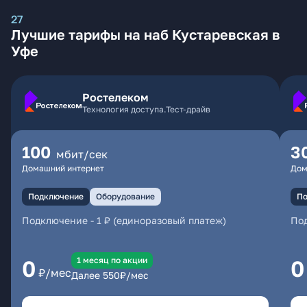
27
Лучшие тарифы на наб Кустаревская в
Уфе
Ростелеком
Технология доступа.Тест-драйв
100
3
мбит/сек
Домашний интернет
Дом
Подключение
Оборудование
По
Подключение
-
1 ₽ (единоразовый платеж)
По
1 месяц по акции
0
0
₽/мес
Далее
550
₽/мес