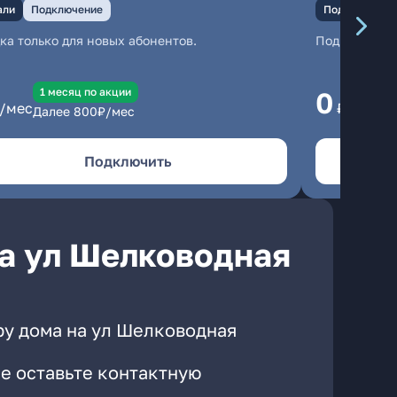
али
Подключение
Подключение
ка только для новых абонентов.
Подключени
1 месяц по акции
1
0
/мес
₽/мес
Далее
800
₽/мес
Да
Подключить
а ул Шелководная
ру дома на ул Шелководная
е оставьте контактную