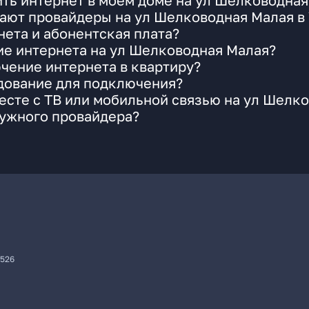
ть интернет в моем доме на ул Шелководная
гают провайдеры на ул Шелководная Малая в
ета и абонентская плата?
ие интернета на ул Шелководная Малая?
чение интернета в квартиру?
удование для подключения?
сте с ТВ или мобильной связью на ул Шелк
нужного провайдера?
7526