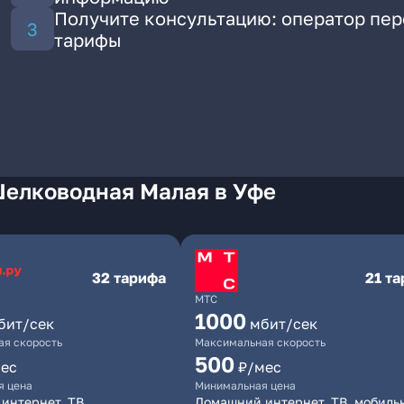
Получите консультацию: оператор пе
тарифы
Шелководная Малая в Уфе
32 тарифа
21 т
МТС
1000
бит/сек
мбит/сек
я скорость
Максимальная скорость
500
ес
₽/мес
я цена
Минимальная цена
интернет, ТВ
Домашний интернет, ТВ, мобиль