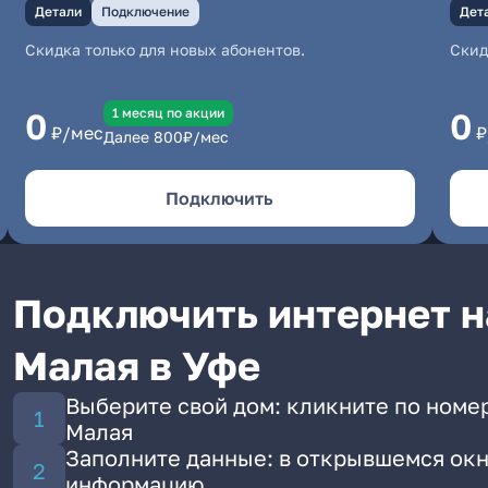
Детали
Подключение
Дет
Скидка только для новых абонентов.
Скид
1 месяц по акции
0
0
₽/мес
₽
Далее
800
₽/мес
Подключить
Подключить интернет н
Малая в Уфе
Выберите свой дом: кликните по номе
Малая
Заполните данные: в открывшемся окн
информацию