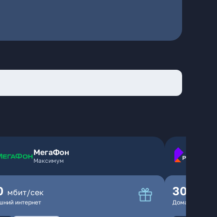
МегаФон
Максимум
0
300
мбит/сек
мбит
шний интернет
Домашний инте