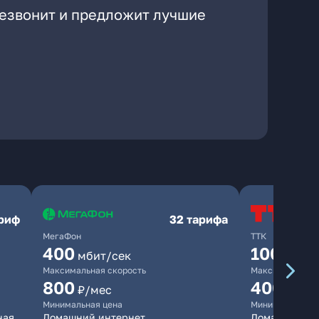
резвонит и предложит лучшие
ариф
32 тарифа
МегаФон
ТТК
400
100
мбит/сек
мбит/
Максимальная скорость
Максимальная 
800
400
₽/мес
₽/ме
Минимальная цена
Минимальная ц
ная
Домашний интернет
Домашний ин