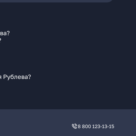
ва?
?
я Рублева?
8 800 123-13-15