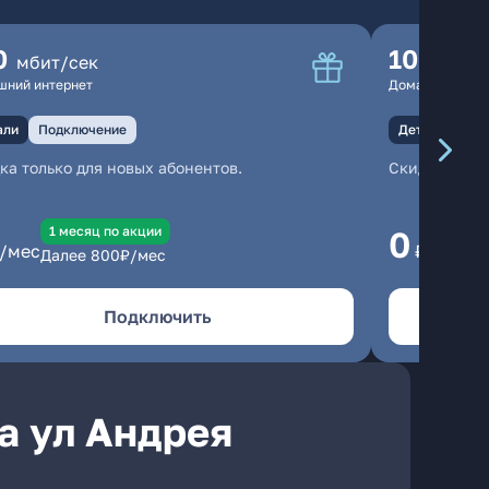
0
100
мбит/сек
мбит
шний интернет
Домашний инте
али
Подключение
Детали
Под
ка только для новых абонентов.
Скидка тольк
1 месяц по акции
1
0
/мес
₽/мес
Далее
800
₽/мес
Да
Подключить
а ул Андрея