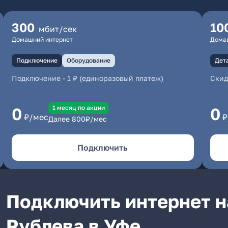
300
10
мбит/сек
Домашний интернет
Дома
Подключение
Оборудование
Дет
Подключение
-
1 ₽ (единоразовый платеж)
Скид
1 месяц по акции
0
0
₽/мес
₽
Далее
800
₽/мес
Подключить
Подключить интернет н
Рублева в Уфе