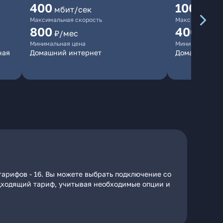
400
100
мбит/сек
мбит/
Максимальная скорость
Максимальная 
800
400
₽/мес
₽/ме
Минимальная цена
Минимальная ц
ная
Домашний интернет
Домашний ин
тарифов - 16. Вы можете выбрать подключение со
подходящий тариф, учитывая необходимые опции и