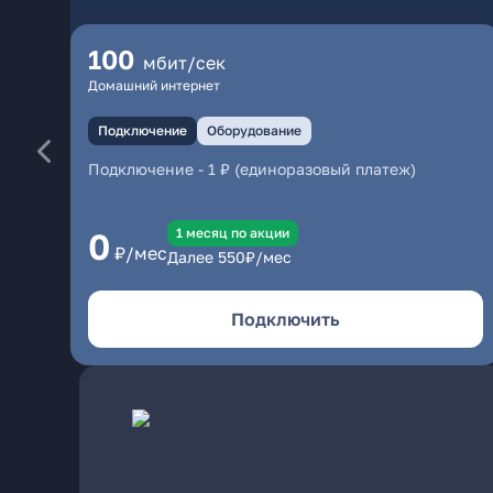
100
мбит/сек
Домашний интернет
Подключение
Оборудование
Подключение
-
1 ₽ (единоразовый платеж)
1 месяц по акции
0
₽/мес
Далее
550
₽/мес
Подключить