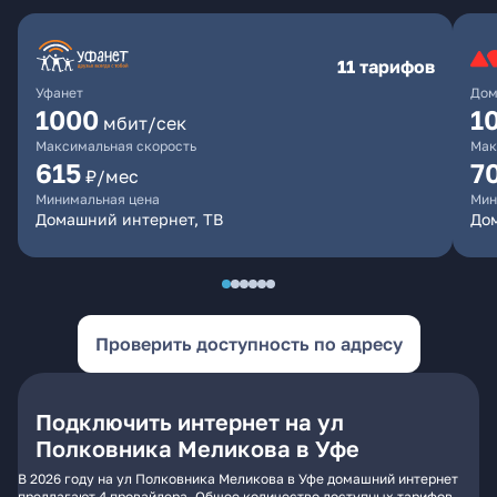
11 тарифов
Уфанет
Дом
1000
1
мбит/сек
Максимальная скорость
Мак
615
7
₽/мес
Минимальная цена
Мин
Домашний интернет, ТВ
До
Проверить доступность по адресу
Подключить интернет на ул
Полковника Меликова в Уфе
В 2026 году на ул Полковника Меликова в Уфе домашний интернет
предлагают 4 провайдера. Общее количество доступных тарифов -