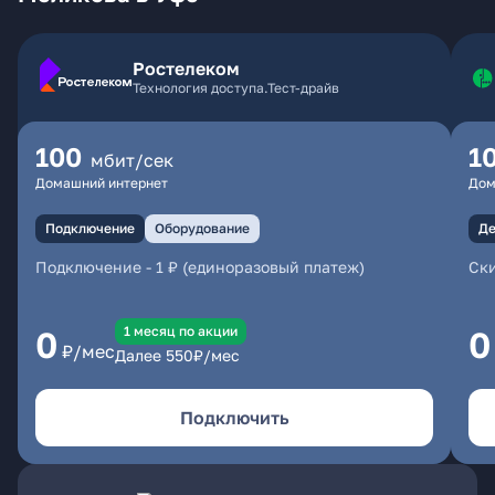
Ростелеком
Технология доступа.Тест-драйв
100
1
мбит/сек
Домашний интернет
Дом
Подключение
Оборудование
Де
Подключение
-
1 ₽ (единоразовый платеж)
Ски
1 месяц по акции
0
0
₽/мес
Далее
550
₽/мес
Подключить