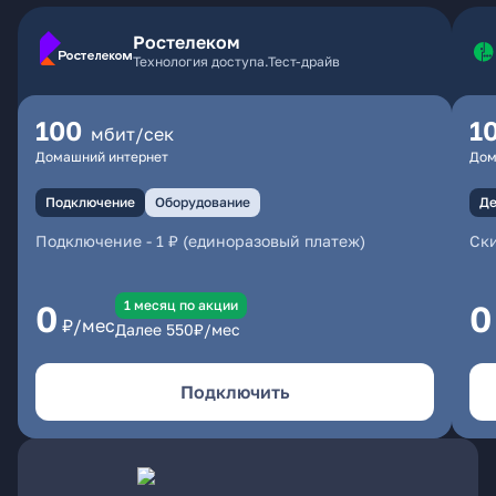
Ростелеком
Технология доступа.Тест-драйв
100
1
мбит/сек
Домашний интернет
Дом
Подключение
Оборудование
Де
Подключение
-
1 ₽ (единоразовый платеж)
Ски
1 месяц по акции
0
0
₽/мес
Далее
550
₽/мес
Подключить