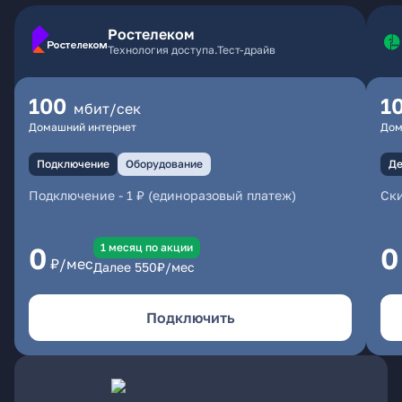
Ростелеком
Технология доступа.Тест-драйв
100
1
мбит/сек
Домашний интернет
Дом
Подключение
Оборудование
Де
Подключение
-
1 ₽ (единоразовый платеж)
Ски
1 месяц по акции
0
0
₽/мес
Далее
550
₽/мес
Подключить