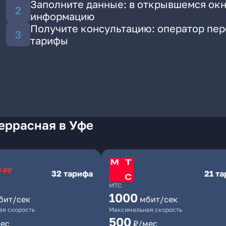
Заполните данные: в открывшемся окн
информацию
Получите консультацию: оператор пе
тарифы
еррасная в Уфе
32 тарифа
21 т
МТС
1000
бит/сек
мбит/сек
я скорость
Максимальная скорость
500
ес
₽/мес