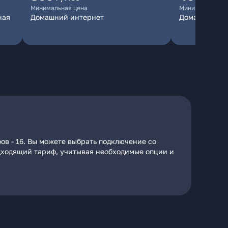
Минимальная цена
Минимальная ц
ная
Домашний интернет
Домашний ин
ов - 16. Вы можете выбрать подключение со
подходящий тариф, учитывая необходимые опции и