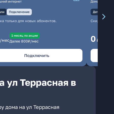
шний интернет
Домашний инте
али
Подключение
Детали
Под
ка только для новых абонентов.
Скидка тольк
1 месяц по акции
1
0
/мес
₽/мес
Далее
800
₽/мес
Да
Подключить
а ул Террасная в
у дома на ул Террасная