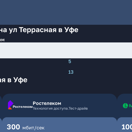
на ул Террасная в Уфе
ом
5
13
я в Уфе
Ростелеком
Технология доступа.Тест-драйв
300
10
мбит/сек