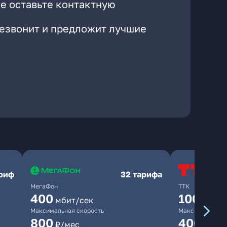
е оставьте контактную
резвонит и предложит лучшие
ариф
32 тарифа
МегаФон
ТТК
400
100
мбит/сек
мбит/
Максимальная скорость
Максимальная 
800
400
₽/мес
₽/ме