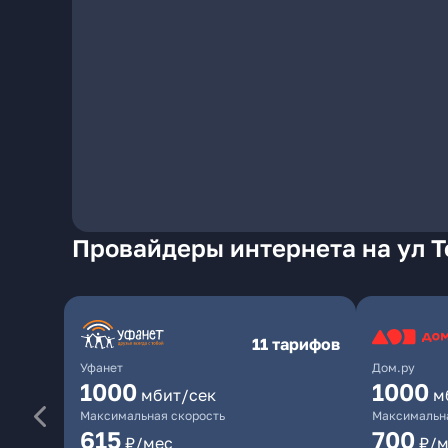
Провайдеры интернета на ул Т
11 тарифов
Уфанет
Дом.ру
1000
1000
мбит/сек
м
Максимальная скорость
Максимальна
615
700
₽/мес
₽/м