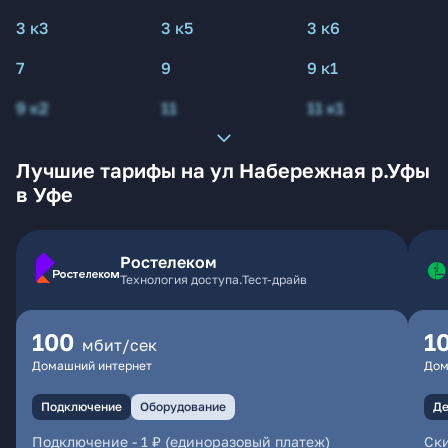
3 к3
3 к5
3 к6
7
9
9 к1
9 к2
11
11 к1
Лучшие тарифы на ул Набережная р.Уфы
в Уфе
Ростелеком
Технология доступа.Тест-драйв
100
1
мбит/сек
Домашний интернет
Дом
Подключение
Оборудование
Де
Подключение
-
1 ₽ (единоразовый платеж)
Ски