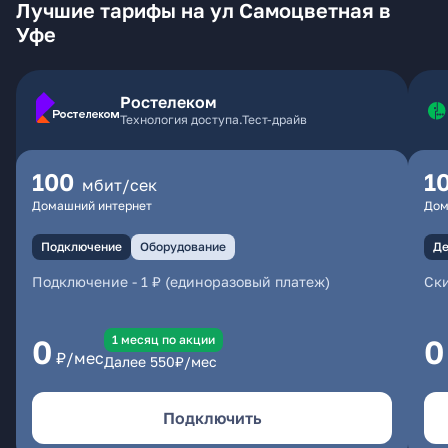
Лучшие тарифы на ул Самоцветная в
Уфе
Ростелеком
Технология доступа.Тест-драйв
100
1
мбит/сек
Домашний интернет
Дом
Подключение
Оборудование
Де
Подключение
-
1 ₽ (единоразовый платеж)
Ски
1 месяц по акции
0
0
₽/мес
Далее
550
₽/мес
Подключить