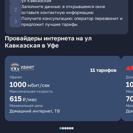
ул Кавказская
Заполните данные: в открывшемся окне
оставьте контактную информацию
Получите консультацию: оператор перезвонит и
предложит лучшие тарифы
Провайдеры интернета на ул
Кавказская в Уфе
11 тарифов
Уфанет
Дом
1000
1
мбит/сек
Максимальная скорость
Мак
615
7
₽/мес
Минимальная цена
Мин
Домашний интернет, ТВ
До