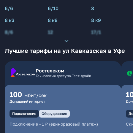
6/6
6/10
8
8 к3
8 к8
8 к9
8/6
12
17/1
Лучшие тарифы на ул Кавказская в Уфе
Ростелеком
Технология доступа.Тест-драйв
100
1
мбит/сек
Домашний интернет
Дом
Подключение
Оборудование
Де
Подключение
-
1 ₽ (единоразовый платеж)
Ски