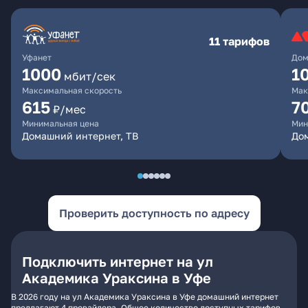
11 тарифов
Уфанет
Дом
1000
1
мбит/сек
Максимальная скорость
Мак
615
7
₽/мес
Минимальная цена
Мин
Домашний интернет, ТВ
До
Проверить доступность по адресу
Подключить интернет на ул
Академика Ураксина в Уфе
В 2026 году на ул Академика Ураксина в Уфе домашний интернет
предлагают 4 провайдера. Общее количество доступных тарифов -