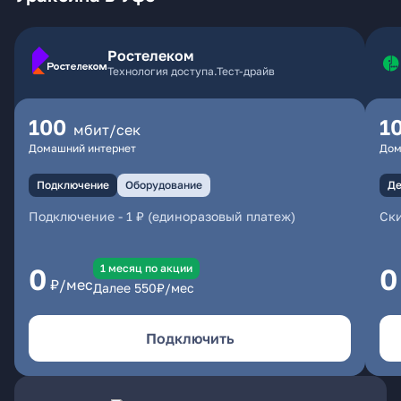
Ростелеком
Технология доступа.Тест-драйв
100
1
мбит/сек
Домашний интернет
Дом
Подключение
Оборудование
Де
Подключение
-
1 ₽ (единоразовый платеж)
Ски
1 месяц по акции
0
0
₽/мес
Далее
550
₽/мес
Подключить