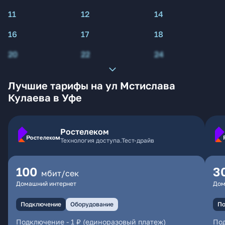
11
12
14
16
17
18
20
22
24
Лучшие тарифы на ул Мстислава
Кулаева в Уфе
Ростелеком
Технология доступа.Тест-драйв
100
3
мбит/сек
Домашний интернет
Дом
Подключение
Оборудование
По
Подключение
-
1 ₽ (единоразовый платеж)
По