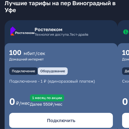
Лучшие тарифы на пер Виноградный в
Уфе
Ростелеком
Технология доступа.Тест-драйв
100
1
мбит/сек
Домашний интернет
Дом
Подключение
Оборудование
Де
Подключение
-
1 ₽ (единоразовый платеж)
Ски
1 месяц по акции
0
0
₽/мес
Далее
550
₽/мес
Подключить