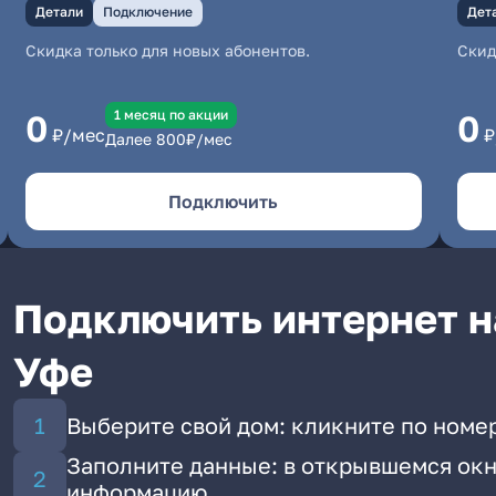
Детали
Подключение
Дет
Скидка только для новых абонентов.
Скид
1 месяц по акции
0
0
₽/мес
₽
Далее
800
₽/мес
Подключить
Подключить интернет н
Уфе
Выберите свой дом: кликните по номе
Заполните данные: в открывшемся окн
информацию