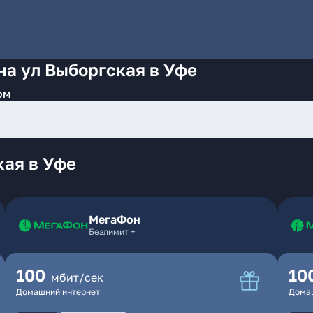
на ул Выборгская в Уфе
ом
кая в Уфе
МегаФон
Безлимит +
100
10
мбит/сек
Домашний интернет
Дома