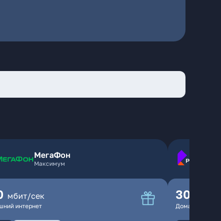
МегаФон
Максимум
0
300
мбит/сек
мбит
шний интернет
Домашний инте