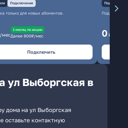
али
Подключение
Подключение
ка только для новых абонентов.
Подключени
1 месяц по акции
1
0
/мес
₽/мес
Далее
800
₽/мес
Да
Подключить
а ул Выборгская в
ру дома на ул Выборгская
е оставьте контактную