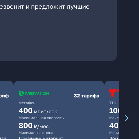
резвонит и предложит лучшие
ариф
32 тарифа
МегаФон
ТТК
400
100
мбит/сек
мбит/
Максимальная скорость
Максимальная 
800
400
₽/мес
₽/ме
Минимальная цена
Минимальная ц
ная
Домашний интернет
Домашний ин