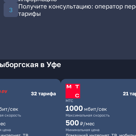
Получите консультацию: оператор пе
тарифы
ыборгская в Уфе
32 тарифа
21 т
МТС
1000
бит/сек
мбит/сек
я скорость
Максимальная скорость
500
ес
₽/мес
я цена
Минимальная цена
интернет, ТВ
Домашний интернет, ТВ, мобиль