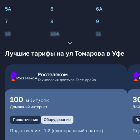
5А
6
6А
7
8
9
10
10А
11
Лучшие тарифы на ул Томарова в Уфе
Ростелеком
Технология доступа.Тест-драйв
100
3
мбит/сек
Домашний интернет
Дом
Подключение
Оборудование
По
Подключение
-
1 ₽ (единоразовый платеж)
По