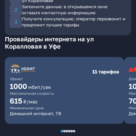
ул Коралловая
Заполните данные: в открывшемся окне
оставьте контактную информацию
Получите консультацию: оператор перезвонит и
предложит лучшие тарифы
Провайдеры интернета на ул
Коралловая в Уфе
11 тарифов
Уфанет
Дом
1000
1
мбит/сек
Максимальная скорость
Мак
615
7
₽/мес
Минимальная цена
Мин
Домашний интернет, ТВ
До