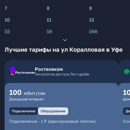
7
8
9
10
11
12
13
14
14А
Лучшие тарифы на ул Коралловая в Уфе
Ростелеком
Технология доступа.Тест-драйв
100
1
мбит/сек
Домашний интернет
Дом
Подключение
Оборудование
Де
Подключение
-
1 ₽ (единоразовый платеж)
Ски