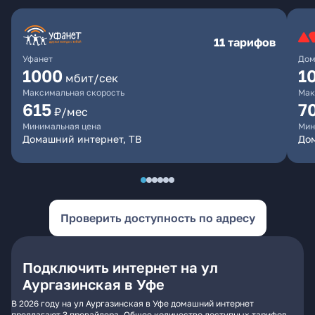
11 тарифов
Уфанет
Дом
1000
1
мбит/сек
Максимальная скорость
Мак
615
7
₽/мес
Минимальная цена
Мин
Домашний интернет, ТВ
До
Проверить доступность по адресу
Подключить интернет на ул
Аургазинская в Уфе
В 2026 году на ул Аургазинская в Уфе домашний интернет
предлагают 3 провайдера. Общее количество доступных тарифов -