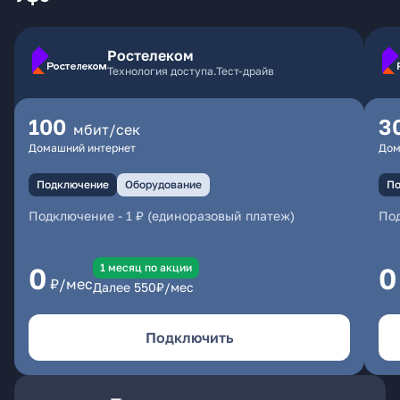
Ростелеком
Технология доступа.Тест-драйв
100
3
мбит/сек
Домашний интернет
Дом
Подключение
Оборудование
По
Подключение
-
1 ₽ (единоразовый платеж)
По
1 месяц по акции
0
0
₽/мес
Далее
550
₽/мес
Подключить