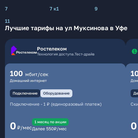
7
7 к1
9
11
Лучшие тарифы на ул Муксинова в Уфе
Ростелеком
Технология доступа.Тест-драйв
100
1
мбит/сек
Домашний интернет
Дом
Подключение
Оборудование
Де
Подключение
-
1 ₽ (единоразовый платеж)
Ски
1 месяц по акции
0
0
₽/мес
Далее
550
₽/мес