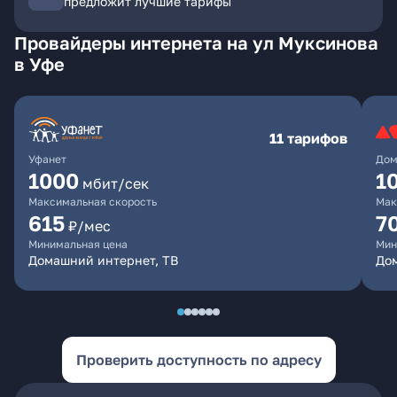
предложит лучшие тарифы
Провайдеры интернета на ул Муксинова
в Уфе
11 тарифов
Уфанет
Дом
1000
1
мбит/сек
Максимальная скорость
Мак
615
7
₽/мес
Минимальная цена
Мин
Домашний интернет, ТВ
До
Проверить доступность по адресу