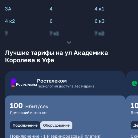
3А
4
4 к1
4 к2
6
6 к3
7
7 к1
7 к2
Лучшие тарифы на ул Академика
Королева в Уфе
Ростелеком
Технология доступа.Тест-драйв
100
1
мбит/сек
Домашний интернет
Дом
Подключение
Оборудование
Де
Подключение
-
1 ₽ (единоразовый платеж)
Ски