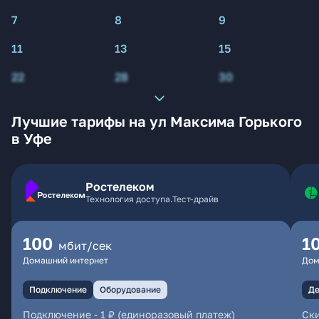
7
8
9
11
13
15
22
28
30
Лучшие тарифы на ул Максима Горького
в Уфе
Ростелеком
Технология доступа.Тест-драйв
100
1
мбит/сек
Домашний интернет
Дом
Подключение
Оборудование
Де
Подключение
-
1 ₽ (единоразовый платеж)
Ски