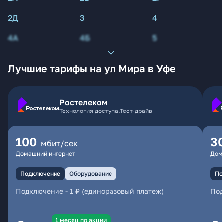
2Д
3
4
4А
4Б
5
Лучшие тарифы на ул Мира в Уфе
Ростелеком
Технология доступа.Тест-драйв
100
3
мбит/сек
Домашний интернет
Дом
Подключение
Оборудование
По
Подключение
-
1 ₽ (единоразовый платеж)
По
1 месяц по акции