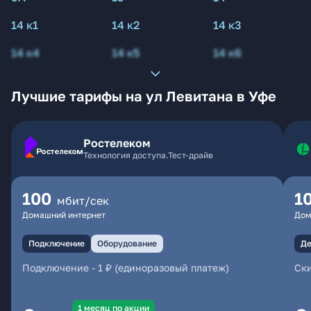
14 к1
14 к2
14 к3
14 к4
14 к5
14 к6
Лучшие тарифы на ул Левитана в Уфе
Ростелеком
Технология доступа.Тест-драйв
100
1
мбит/сек
Домашний интернет
Дом
Подключение
Оборудование
Де
Подключение
-
1 ₽ (единоразовый платеж)
Ски
1 месяц по акции