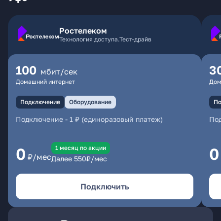
Ростелеком
Технология доступа.Тест-драйв
100
3
мбит/сек
Домашний интернет
Дом
Подключение
Оборудование
По
Подключение
-
1 ₽ (единоразовый платеж)
По
1 месяц по акции
0
0
₽/мес
Далее
550
₽/мес
Подключить