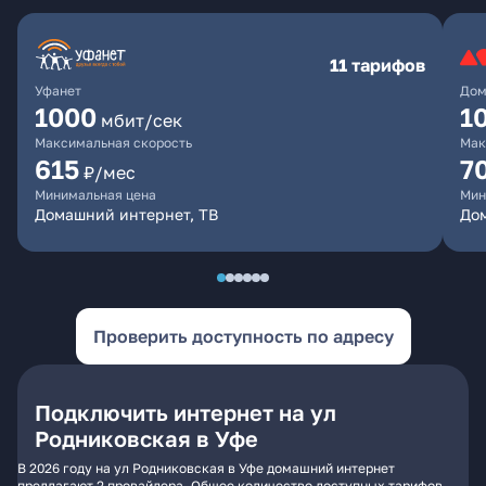
11 тарифов
Уфанет
Дом
1000
1
мбит/сек
Максимальная скорость
Мак
615
7
₽/мес
Минимальная цена
Мин
Домашний интернет, ТВ
До
Проверить доступность по адресу
Подключить интернет на ул
Родниковская в Уфе
В 2026 году на ул Родниковская в Уфе домашний интернет
предлагают 2 провайдера. Общее количество доступных тарифов -