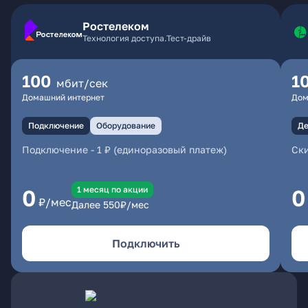
Ростелеком
Технология доступа.Тест-драйв
100
1
мбит/сек
Домашний интернет
Дом
Подключение
Оборудование
Де
Подключение
-
1 ₽ (единоразовый платеж)
Ски
1 месяц по акции
0
0
₽/мес
Далее
550
₽/мес
Подключить