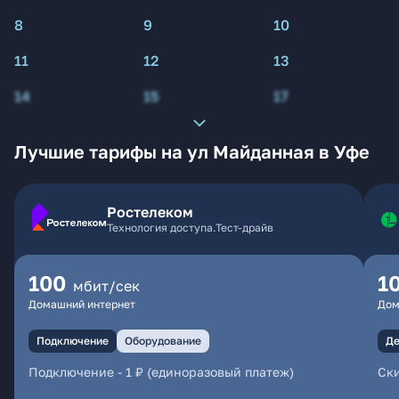
8
9
10
11
12
13
14
15
17
Лучшие тарифы на ул Майданная в Уфе
Ростелеком
Технология доступа.Тест-драйв
100
1
мбит/сек
Домашний интернет
Дом
Подключение
Оборудование
Де
Подключение
-
1 ₽ (единоразовый платеж)
Ски