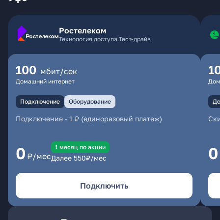
Ростелеком
Технология доступа.Тест-драйв
100
1
мбит/сек
Домашний интернет
Дом
Подключение
Оборудование
Де
Подключение
-
1 ₽ (единоразовый платеж)
Ски
1 месяц по акции
0
0
₽/мес
Далее
550
₽/мес
Подключить