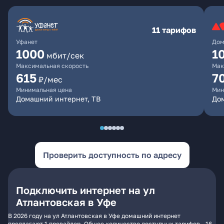
11 тарифов
Уфанет
Дом
1000
1
мбит/сек
Максимальная скорость
Мак
615
7
₽/мес
Минимальная цена
Мин
Домашний интернет, ТВ
До
Проверить доступность по адресу
Подключить интернет на ул
Атлантовская в Уфе
В 2026 году на ул Атлантовская в Уфе домашний интернет
предлагают 1 провайдер. Общее количество доступных тарифов - 16.