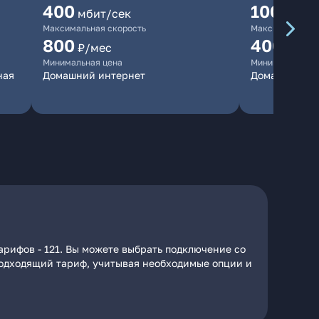
400
100
мбит/сек
мбит/
Максимальная скорость
Максимальная 
800
400
₽/мес
₽/ме
Минимальная цена
Минимальная ц
ная
Домашний интернет
Домашний ин
арифов - 121. Вы можете выбрать подключение со
 подходящий тариф, учитывая необходимые опции и