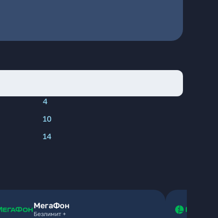
4
10
14
МегаФон
Безлимит +