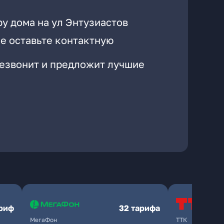
у дома на ул Энтузиастов
е оставьте контактную
резвонит и предложит лучшие
ариф
32 тарифа
МегаФон
ТТК