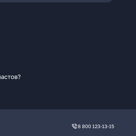
иастов?
8 800 123-13-15