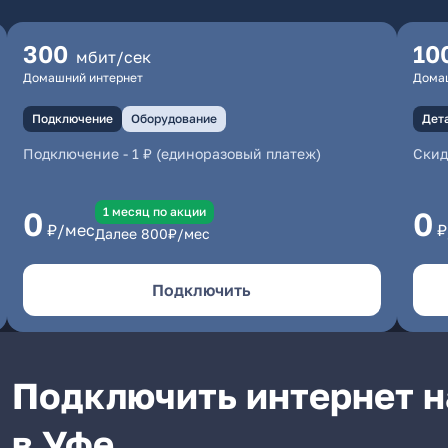
300
10
мбит/сек
Домашний интернет
Дома
Подключение
Оборудование
Дет
Подключение
-
1 ₽ (единоразовый платеж)
Скид
1 месяц по акции
0
0
₽/мес
₽
Далее
800
₽/мес
Подключить
Подключить интернет н
в Уфе