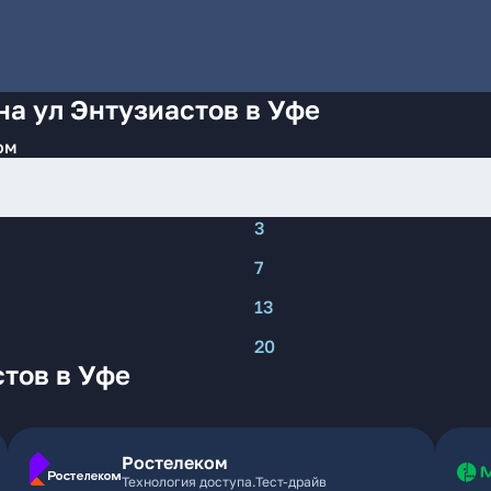
на ул Энтузиастов в Уфе
ом
3
7
13
20
тов в Уфе
Ростелеком
Технология доступа.Тест-драйв