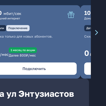
0
100
мбит/сек
мбит
шний интернет
Домашний инте
али
Подключение
Детали
Под
ка только для новых абонентов.
Скидка тольк
1 месяц по акции
1
0
/мес
₽/мес
Далее
800
₽/мес
Да
Подключить
а ул Энтузиастов