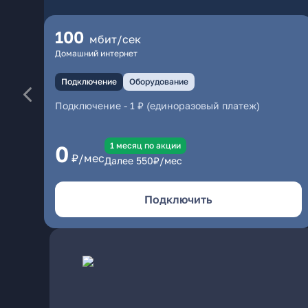
100
мбит/сек
Домашний интернет
Подключение
Оборудование
Подключение
-
1 ₽ (единоразовый платеж)
1 месяц по акции
0
₽/мес
Далее
550
₽/мес
Подключить