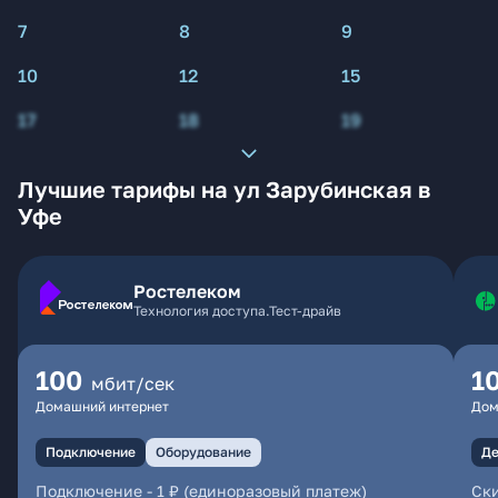
7
8
9
10
12
15
17
18
19
Лучшие тарифы на ул Зарубинская в
Уфе
Ростелеком
Технология доступа.Тест-драйв
100
1
мбит/сек
Домашний интернет
Дом
Подключение
Оборудование
Де
Подключение
-
1 ₽ (единоразовый платеж)
Ски