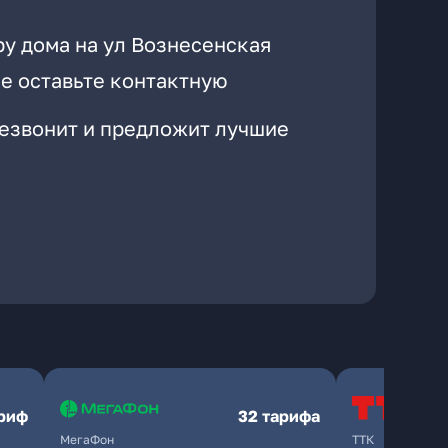
ру дома на ул Вознесенская
е оставьте контактную
резвонит и предложит лучшие
ариф
32 тарифа
МегаФон
ТТК