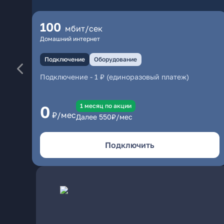
100
мбит/сек
Домашний интернет
Подключение
Оборудование
Подключение
-
1 ₽ (единоразовый платеж)
1 месяц по акции
0
₽/мес
Далее
550
₽/мес
Подключить