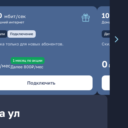
0
100
мбит/сек
мбит
шний интернет
Домашний инте
али
Подключение
Детали
Под
ка только для новых абонентов.
Скидка тольк
1 месяц по акции
1
0
/мес
₽/мес
Далее
800
₽/мес
Да
Подключить
а ул