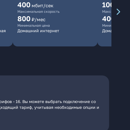
400
100
мбит/сек
мбит/
Максимальная скорость
Максимальная 
800
400
₽/мес
₽/ме
Минимальная цена
Минимальная ц
ная
Домашний интернет
Домашний ин
рифов - 16. Вы можете выбрать подключение со
подходящий тариф, учитывая необходимые опции и