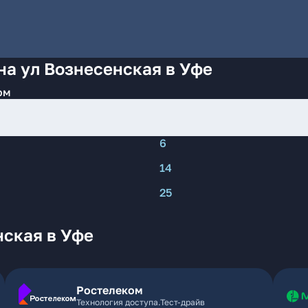
на ул Вознесенская в Уфе
ом
6
14
25
нская в Уфе
Ростелеком
Технология доступа.Тест-драйв