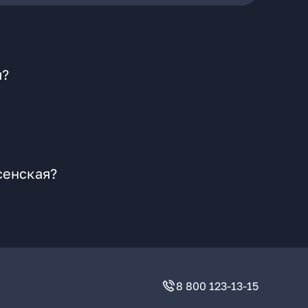
я?
сенская?
8 800 123-13-15