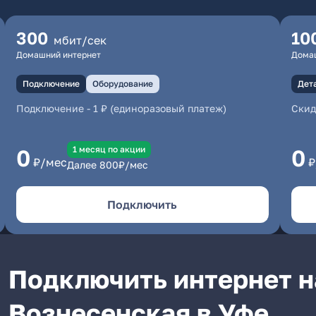
300
10
мбит/сек
Домашний интернет
Дома
Подключение
Оборудование
Дет
Подключение
-
1 ₽ (единоразовый платеж)
Скид
1 месяц по акции
0
0
₽/мес
₽
Далее
800
₽/мес
Подключить
Подключить интернет н
Вознесенская в Уфе