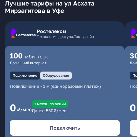
Лучшие тарифы на ул Асхата
Мирзагитова в Уфе
Ростелеком
Технология доступа.Тест-драйв
100
3
мбит/сек
Домашний интернет
Дом
Подключение
Оборудование
По
Подключение
-
1 ₽ (единоразовый платеж)
По
1 месяц по акции
0
0
₽/мес
Далее
550
₽/мес
Подключить