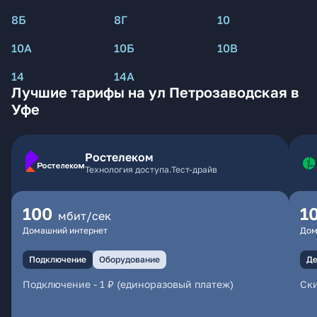
8Б
8Г
10
10А
10Б
10В
14
14А
Лучшие тарифы на ул Петрозаводская в
Уфе
Ростелеком
Технология доступа.Тест-драйв
100
1
мбит/сек
Домашний интернет
Дом
Подключение
Оборудование
Де
Подключение
-
1 ₽ (единоразовый платеж)
Ски