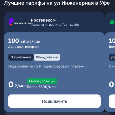
Лучшие тарифы на ул Инженерная в Уфе
Ростелеком
Технология доступа.Тест-драйв
100
1
мбит/сек
Домашний интернет
Дом
Подключение
Оборудование
Де
Подключение
-
1 ₽ (единоразовый платеж)
Ски
1 месяц по акции
0
0
₽/мес
Далее
550
₽/мес
Подключить