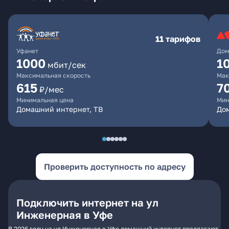
11 тарифов
Уфанет
Дом
1000
1
мбит/сек
Максимальная скорость
Мак
615
7
₽/мес
Минимальная цена
Мин
Домашний интернет, ТВ
До
Проверить доступность по адресу
Подключить интернет на ул
Инженерная в Уфе
В 2026 году на ул Инженерная в Уфе домашний интернет предлагают