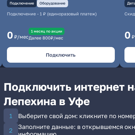
Подключение
Оборудование
Дет
Подключение
-
1 ₽ (единоразовый платеж)
Скид
1 месяц по акции
0
0
₽/мес
₽
Далее
800
₽/мес
Подключить
Подключить интернет н
Лепехина в Уфе
Выберите свой дом: кликните по номе
Заполните данные: в открывшемся окн
информацию