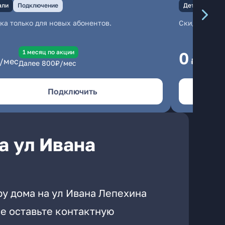
али
Подключение
Детали
Под
ка только для новых абонентов.
Скидка тольк
1 месяц по акции
1
0
/мес
₽/мес
Далее
800
₽/мес
Да
Подключить
а ул Ивана
ру дома на ул Ивана Лепехина
е оставьте контактную