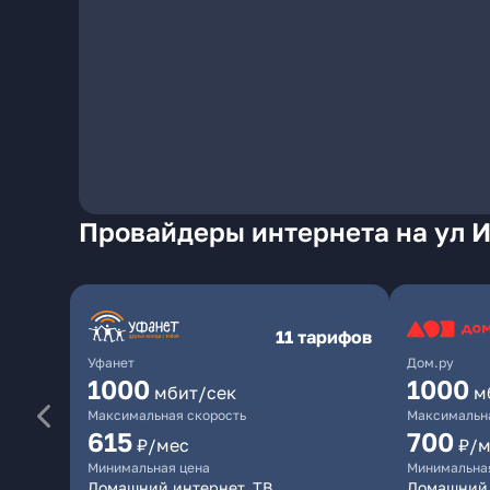
Провайдеры интернета на ул И
11 тарифов
Уфанет
Дом.ру
1000
1000
мбит/сек
м
Максимальная скорость
Максимальна
615
700
₽/мес
₽/м
Минимальная цена
Минимальна
Домашний интернет, ТВ
Домашний 