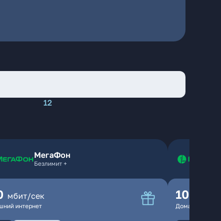
12
МегаФон
Безлимит +
0
100
мбит/сек
мбит
шний интернет
Домашний инте