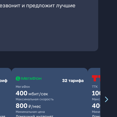
резвонит и предложит лучшие
ариф
32 тарифа
МегаФон
ТТК
400
100
мбит/сек
мбит/
Максимальная скорость
Максимальная 
800
400
₽/мес
₽/ме
Минимальная цена
Минимальная ц
ная
Домашний интернет
Домашний ин