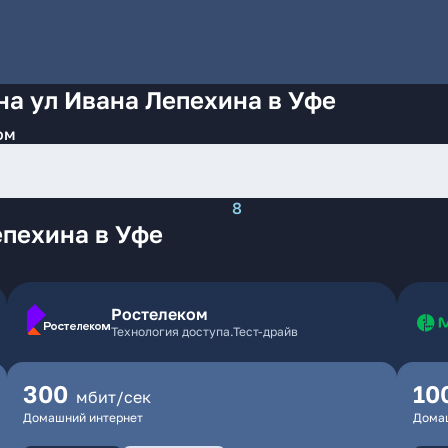
на ул Ивана Лепехина в Уфе
ом
8
епехина в Уфе
Ростелеком
Технология доступа.Тест-драйв
300
10
мбит/сек
Домашний интернет
Дома