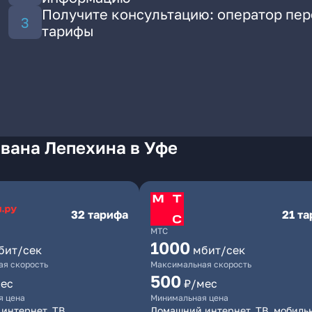
Получите консультацию: оператор пе
тарифы
вана Лепехина в Уфе
32 тарифа
21 т
МТС
1000
бит/сек
мбит/сек
я скорость
Максимальная скорость
500
ес
₽/мес
я цена
Минимальная цена
интернет, ТВ
Домашний интернет, ТВ, мобиль