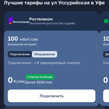
Лучшие тарифы на ул Уссурийская в Уфе
Ростелеком
Технология доступа.Тест-драйв
100
1
мбит/сек
Домашний интернет
Дом
Подключение
Оборудование
Де
Подключение
-
1 ₽ (единоразовый платеж)
Ски
1 месяц по акции
0
0
₽/мес
Далее
550
₽/мес
Подключить