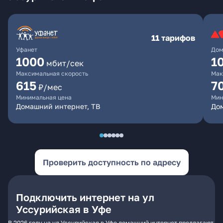
11 тарифов
Уфанет
Дом
1000
1
мбит/сек
Максимальная скорость
Мак
615
7
₽/мес
Минимальная цена
Мин
Домашний интернет, ТВ
До
Проверить доступность по адресу
Подключить интернет на ул
Уссурийская в Уфе
В 2026 году на ул Уссурийская в Уфе домашний интернет предлагают