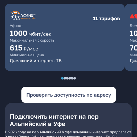
11 тарифов
Уфанет
Дом
1000
1
мбит/сек
Максимальная скорость
Мак
615
7
₽/мес
Минимальная цена
Мин
Домашний интернет, ТВ
До
Проверить доступность по адресу
Подключить интернет на пер
Альпийский в Уфе
В 2026 году на пер Альпийский в Уфе домашний интернет предлагают
3 провайдера. Общее количество доступных тарифов - 59. Вы