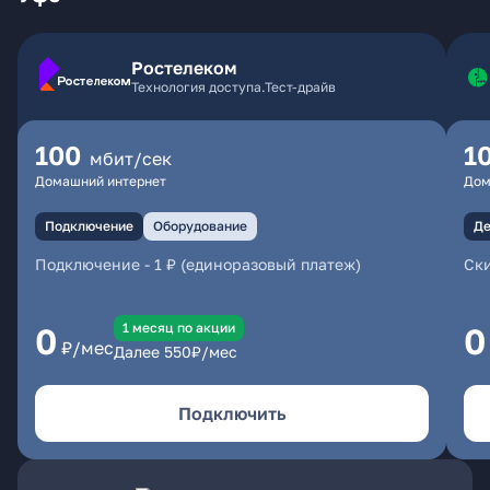
Ростелеком
Технология доступа.Тест-драйв
100
1
мбит/сек
Домашний интернет
Дом
Подключение
Оборудование
Де
Подключение
-
1 ₽ (единоразовый платеж)
Ски
1 месяц по акции
0
0
₽/мес
Далее
550
₽/мес
Подключить