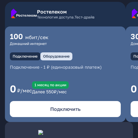
Ростелеком
Технология доступа.Тест-драйв
100
3
мбит/сек
Домашний интернет
Дом
Подключение
Оборудование
По
Подключение
-
1 ₽ (единоразовый платеж)
По
1 месяц по акции
0
0
₽/мес
Далее
550
₽/мес
Подключить