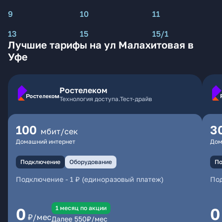
9
10
11
13
15
15/1
Лучшие тарифы на ул Малахитовая в
Уфе
Ростелеком
Технология доступа.Тест-драйв
100
3
мбит/сек
Домашний интернет
Дом
Подключение
Оборудование
По
Подключение
-
1 ₽ (единоразовый платеж)
По
1 месяц по акции
0
0
₽/мес
Далее
550
₽/мес