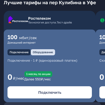
Лучшие тарифы на пер Кулибина в Уфе
Ростелеком
Технология доступа.Тест-драйв
100
1
мбит/сек
Домашний интернет
Дом
Подключение
Оборудование
Де
Подключение
-
1 ₽ (единоразовый платеж)
Ски
1 месяц по акции
0
0
₽/мес
Далее
550
₽/мес
Подключить