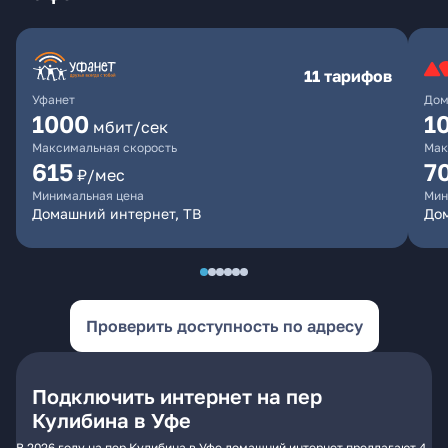
11 тарифов
Уфанет
Дом
1000
1
мбит/сек
Максимальная скорость
Мак
615
7
₽/мес
Минимальная цена
Мин
Домашний интернет, ТВ
До
Проверить доступность по адресу
Подключить интернет на пер
Кулибина в Уфе
В 2026 году на пер Кулибина в Уфе домашний интернет предлагают 4