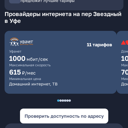
предложит лучшие тарифы
Провайдеры интернета на пер Звездный
в Уфе
11 тарифов
Уфанет
Дом
1000
1
мбит/сек
Максимальная скорость
Мак
615
7
₽/мес
Минимальная цена
Мин
Домашний интернет, ТВ
До
Проверить доступность по адресу