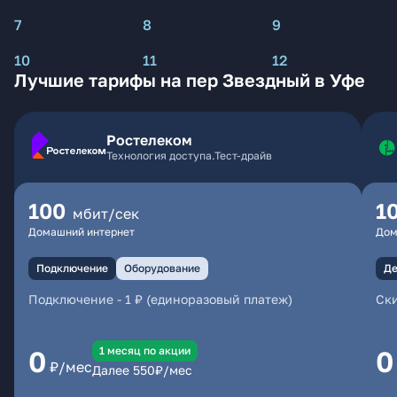
7
8
9
10
11
12
Лучшие тарифы на пер Звездный в Уфе
Ростелеком
Технология доступа.Тест-драйв
100
1
мбит/сек
Домашний интернет
Дом
Подключение
Оборудование
Де
Подключение
-
1 ₽ (единоразовый платеж)
Ски
1 месяц по акции
0
0
₽/мес
Далее
550
₽/мес