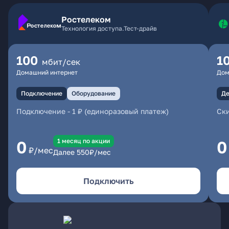
Ростелеком
Технология доступа.Тест-драйв
100
1
мбит/сек
Домашний интернет
Дом
Подключение
Оборудование
Де
Подключение
-
1 ₽ (единоразовый платеж)
Ски
1 месяц по акции
0
0
₽/мес
Далее
550
₽/мес
Подключить