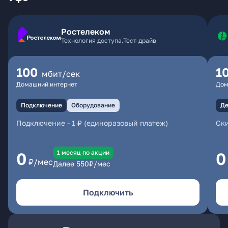
Ростелеком
Технология доступа.Тест-драйв
100
1
мбит/сек
Домашний интернет
Дом
Подключение
Оборудование
Де
Подключение
-
1 ₽ (единоразовый платеж)
Ски
1 месяц по акции
0
0
₽/мес
Далее
550
₽/мес
Подключить