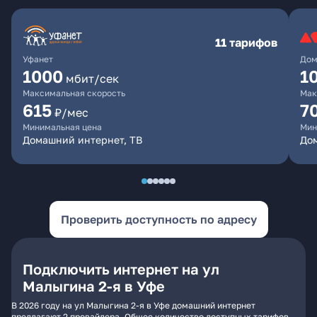
11 тарифов
Уфанет
Дом
1000
1
мбит/сек
Максимальная скорость
Мак
615
7
₽/мес
Минимальная цена
Мин
Домашний интернет, ТВ
До
Проверить доступность по адресу
Подключить интернет на ул
Малыгина 2-я в Уфе
В 2026 году на ул Малыгина 2-я в Уфе домашний интернет
предлагают 2 провайдера. Общее количество доступных тарифов -